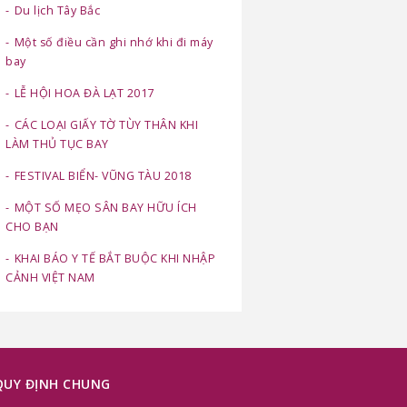
Du lịch Tây Bắc
Một số điều cần ghi nhớ khi đi máy
bay
LỄ HỘI HOA ĐÀ LẠT 2017
CÁC LOẠI GIẤY TỜ TÙY THÂN KHI
LÀM THỦ TỤC BAY
FESTIVAL BIỂN- VŨNG TÀU 2018
MỘT SỐ MẸO SÂN BAY HỮU ÍCH
CHO BẠN
KHAI BÁO Y TẾ BẮT BUỘC KHI NHẬP
CẢNH VIỆT NAM
QUY ĐỊNH CHUNG