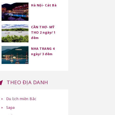
Hà Nội- Cát Bà
CẦN THƠ- MỸ
THO 2 ngày/ 1
đêm
NHA TRANG 4
ngày/ 3 đêm
THEO ĐỊA DANH
Du lịch miền Bắc
Sapa