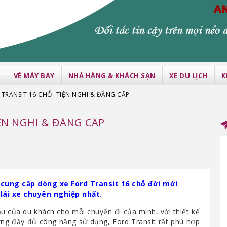
VÉ MÁY BAY
NHÀ HÀNG & KHÁCH SẠN
XE DU LỊCH
K
 TRANSIT 16 CHỖ- TIỆN NGHI & ĐẲNG CẤP
ỆN NGHI & ĐẲNG CẤP
 cung cấp dòng xe Ford Transit 16 chỗ đời mới
 lái xe chuyên nghiệp nhất.
ầu của du khách cho mỗi chuyến đi của mình, với thiết kế
ng đầy đủ công năng sử dụng, Ford Transit rất phù hợp