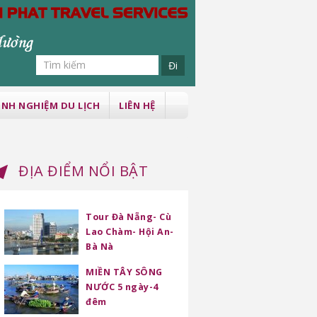
INH NGHIỆM DU LỊCH
LIÊN HỆ
ĐỊA ĐIỂM NỔI BẬT
Tour Đà Nẵng- Cù
Lao Chàm- Hội An-
Bà Nà
MIỀN TÂY SÔNG
NƯỚC 5 ngày-4
đêm