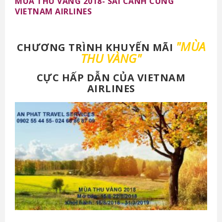
MÙA THU VÀNG 2018- SẢI CÁNH CÙNG
VIETNAM AIRLINES
"MÙA
CHƯƠNG TRÌNH KHUYẾN MÃI
THU VÀNG"
CỰC HẤP DẪN CỦA VIETNAM
AIRLINES