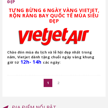
ĐẸP
TƯNG BỪNG 6 NGÀY VÀNG VIETJET,
RỘN RÀNG BAY QUỐC TẾ MÙA SIÊU
ĐẸP
Chào đón mùa du lịch và lễ hội đẹp nhất trong
năm, Vietjet dành tặng chuỗi ngày vàng khung
12h- 14h
giờ từ
các ngày:
1
2
ĐỊA ĐIỂM NỔI BẬT