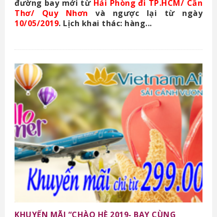
đường bay mới từ
Hải Phòng đi TP.HCM/ Cần
Thơ/ Quy Nhơn
và ngược lại từ ngày
10/05/2019
. Lịch khai thác: hàng...
KHUYẾN MÃI “CHÀO HÈ 2019- BAY CÙNG