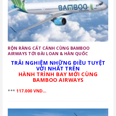
RỘN RÀNG CẤT CÁNH CÙNG BAMBOO
AIRWAYS TỚI ĐÀI LOAN & HÀN QUỐC
TRẢI NGHIỆM NHỮNG ĐIỀU TUYỆT
VỜI NHẤT TRÊN
HÀNH TRÌNH BAY MỚI CÙNG
BAMBOO AIRWAYS
***
117.000 VND...