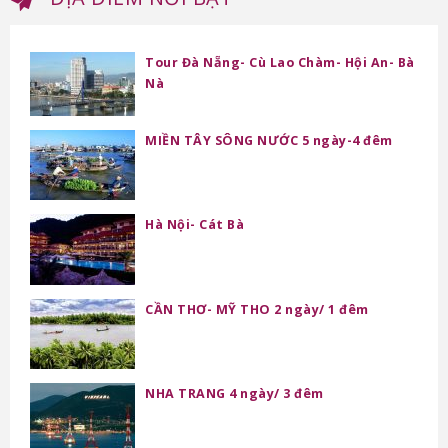
Tour Đà Nẵng- Cù Lao Chàm- Hội An- Bà
Nà
MIỀN TÂY SÔNG NƯỚC 5 ngày-4 đêm
Hà Nội- Cát Bà
CẦN THƠ- MỸ THO 2 ngày/ 1 đêm
NHA TRANG 4 ngày/ 3 đêm