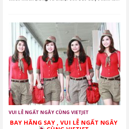
VUI LỄ NGẤT NGÂY CÙNG VIETJET
BAY HĂNG SAY , VUI LỄ NGẤT NGÂY ️