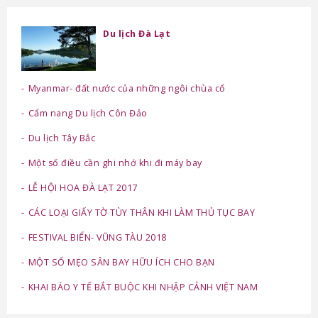
Du lịch Đà Lạt
Myanmar- đất nước của những ngôi chùa cổ
Cẩm nang Du lịch Côn Đảo
Du lịch Tây Bắc
Một số điều cần ghi nhớ khi đi máy bay
LỄ HỘI HOA ĐÀ LẠT 2017
CÁC LOẠI GIẤY TỜ TÙY THÂN KHI LÀM THỦ TỤC BAY
FESTIVAL BIỂN- VŨNG TÀU 2018
MỘT SỐ MẸO SÂN BAY HỮU ÍCH CHO BẠN
KHAI BÁO Y TẾ BẮT BUỘC KHI NHẬP CẢNH VIỆT NAM