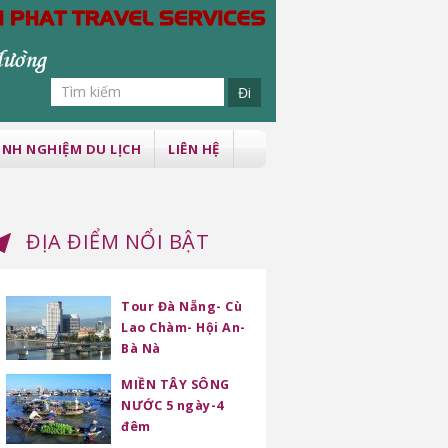
INH NGHIỆM DU LỊCH
LIÊN HỆ
ĐỊA ĐIỂM NỔI BẬT
Tour Đà Nẵng- Cù
Lao Chàm- Hội An-
Bà Nà
MIỀN TÂY SÔNG
NƯỚC 5 ngày-4
đêm