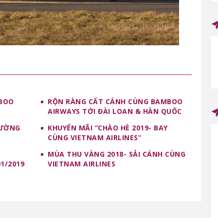
MBOO
RỘN RÀNG CẤT CÁNH CÙNG BAMBOO
AIRWAYS TỚI ĐÀI LOAN & HÀN QUỐC
ĐƯỜNG
KHUYẾN MÃI “CHÀO HÈ 2019- BAY
CÙNG VIETNAM AIRLINES”
MÙA THU VÀNG 2018- SẢI CÁNH CÙNG
1/2019
VIETNAM AIRLINES