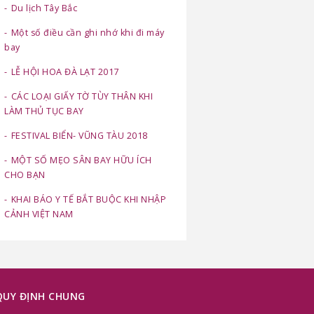
Du lịch Tây Bắc
Một số điều cần ghi nhớ khi đi máy
bay
LỄ HỘI HOA ĐÀ LẠT 2017
CÁC LOẠI GIẤY TỜ TÙY THÂN KHI
LÀM THỦ TỤC BAY
FESTIVAL BIỂN- VŨNG TÀU 2018
MỘT SỐ MẸO SÂN BAY HỮU ÍCH
CHO BẠN
KHAI BÁO Y TẾ BẮT BUỘC KHI NHẬP
CẢNH VIỆT NAM
QUY ĐỊNH CHUNG