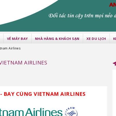
VÉ MÁY BAY
NHÀ HÀNG & KHÁCH SẠN
XE DU LỊCH
K
tnam Airlines
VIETNAM AIRLINES
Y- BAY CÙNG VIETNAM AIRLINES