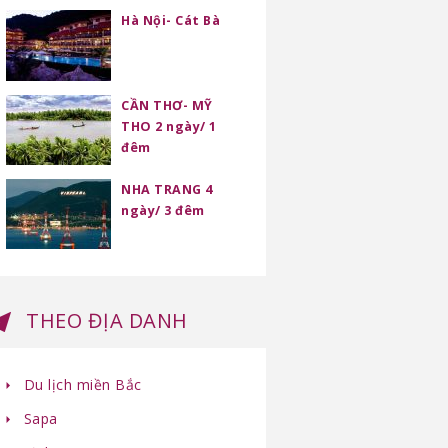
Hà Nội- Cát Bà
CẦN THƠ- MỸ
THO 2 ngày/ 1
đêm
NHA TRANG 4
ngày/ 3 đêm
THEO ĐỊA DANH
Du lịch miền Bắc
Sapa