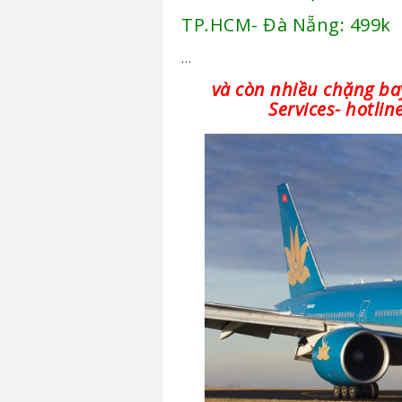
TP.HCM- Đà Nẵng: 499k
…
và còn nhiều chặng ba
Services- hotli