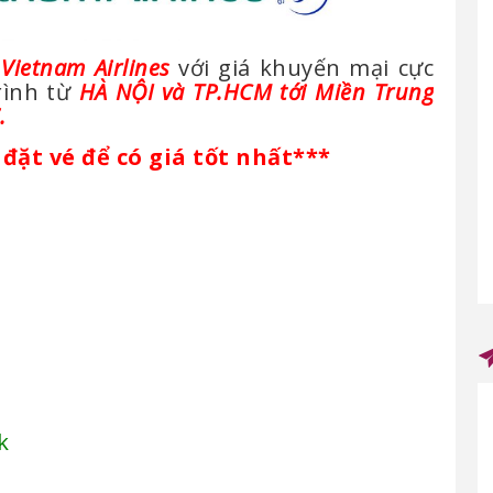
g
Vietnam Airlines
với giá khuyến mại cực
rình từ
HÀ NỘI và TP.HCM tới Miền Trung
.
đặt vé để có giá tốt nhất***
k