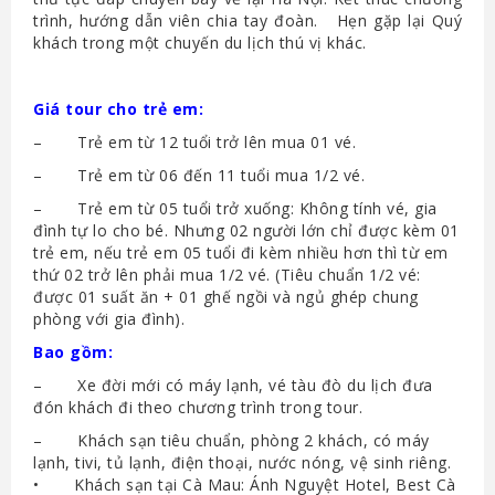
trình, hướng dẫn viên chia tay đoàn. Hẹn gặp lại Quý
khách trong một chuyến du lịch thú vị khác.
Giá tour cho trẻ em:
– Trẻ em từ 12 tuổi trở lên mua 01 vé.
– Trẻ em từ 06 đến 11 tuổi mua 1/2 vé.
– Trẻ em từ 05 tuổi trở xuống: Không tính vé, gia
đình tự lo cho bé. Nhưng 02 người lớn chỉ được kèm 01
trẻ em, nếu trẻ em 05 tuổi đi kèm nhiều hơn thì từ em
thứ 02 trở lên phải mua 1/2 vé. (Tiêu chuẩn 1/2 vé:
được 01 suất ăn + 01 ghế ngồi và ngủ ghép chung
phòng với gia đình).
Bao gồm:
– Xe đời mới có máy lạnh, vé tàu đò du lịch đưa
đón khách đi theo chương trình trong tour.
– Khách sạn tiêu chuẩn, phòng 2 khách, có máy
lạnh, tivi, tủ lạnh, điện thoại, nước nóng, vệ sinh riêng.
• Khách sạn tại Cà Mau: Ánh Nguyệt Hotel, Best Cà