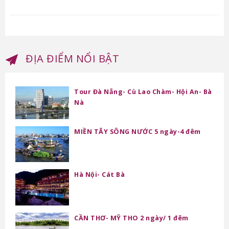
ĐỊA ĐIỂM NỔI BẬT
Tour Đà Nẵng- Cù Lao Chàm- Hội An- Bà
Nà
MIỀN TÂY SÔNG NƯỚC 5 ngày-4 đêm
Hà Nội- Cát Bà
CẦN THƠ- MỸ THO 2 ngày/ 1 đêm