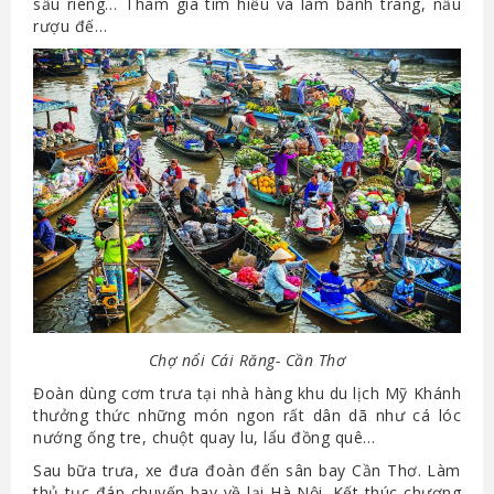
sầu riêng… Tham gia tìm hiểu và làm bánh tráng, nấu
rượu đế…
Chợ nổi Cái Răng- Cần Thơ
Đoàn dùng cơm trưa tại nhà hàng khu du lịch Mỹ Khánh
thưởng thức những món ngon rất dân dã như cá lóc
nướng ống tre, chuột quay lu, lẩu đồng quê…
Sau bữa trưa, xe đưa đoàn đến sân bay Cần Thơ. Làm
thủ tục đáp chuyến bay về lại Hà Nội. Kết thúc chương