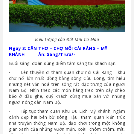
Biểu tượng của Đất Mũi Cà Mau
Ngày 3: CẦN THƠ – CHỢ NỔI CÁI RĂNG – MỸ
KHÁNH Ăn: Sáng/Trưa/-
Buổi sáng: đoàn dùng điểm tâm sáng tại khách sạn.
• Lên thuyền đi tham quan chợ nổi Cái Răng – khu
chợ nổi lớn nhất đồng bằng sông Cửu Long, tìm hiểu
những nét văn hoá trên sông rất đặc trưng của người
Nam Bộ. Nhìn theo các món hàng treo trên cây chèo
bẻo ở đầu ghe, quý khách cùng mua bán với những
người nông dân Nam Bộ.
• Tiếp tục tham quan Khu Du Lịch Mỹ Khánh, ngắm
cảnh đẹp hai bên bờ sông Hậu, tham quan kiến trúc
nhà truyền thống Nam Bộ, dạo chơi trong một không
gian xanh của những vườn mận, xoài, chôm chôm, mít,