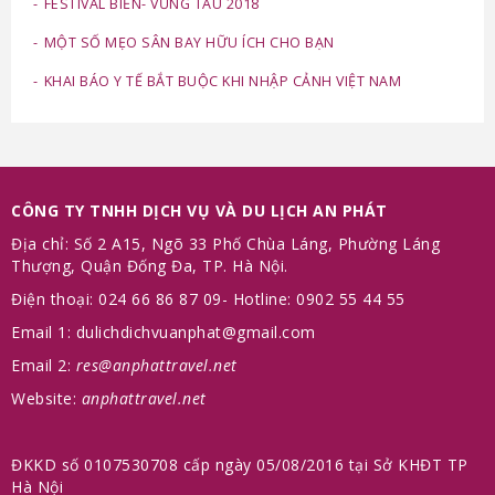
FESTIVAL BIỂN- VŨNG TÀU 2018
MỘT SỐ MẸO SÂN BAY HỮU ÍCH CHO BẠN
KHAI BÁO Y TẾ BẮT BUỘC KHI NHẬP CẢNH VIỆT NAM
CÔNG TY TNHH DỊCH VỤ VÀ DU LỊCH AN PHÁT
Địa chỉ: Số 2 A15, Ngõ 33 Phố Chùa Láng, Phường Láng
Thượng, Quận Đống Đa, TP. Hà Nội.
Điện thoại: 024 66 86 87 09- Hotline: 0902 55 44 55
Email 1: dulichdichvuanphat@gmail.com
Email 2:
res@anphattravel.net
Website:
anphattravel.net
ĐKKD số 0107530708 cấp ngày 05/08/2016 tại Sở KHĐT TP
Hà Nội