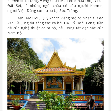
• Đến Sóc Trăng, viếng Chùa Mã Tộc (Chùa Dơi), Chùa
Đất Sét, là những ngôi chùa cổ của người Khơme,
người Việt. Dùng cơm trưa tại Sóc Trăng.
• Đến Bạc Liêu, Quý khách viếng mộ cố Nhạc sĩ Cao
Văn Lầu, người sáng tác ra bài Dạ Cổ Hoài Lang, tiền
đề của nghệ thuật ca ra bộ, cải lương rất đặc sắc của
Nam Bộ.