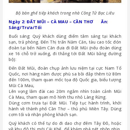
Bộ bàn ghế tiếp khách trong nhà Công Tử Bạc Liêu
Ngày 2: ĐẤT MŨI – CÀ MAU – CẦN THƠ Ăn:
Sáng/Trưa/Tối
Buổi sáng: Quý khách dùng điểm tâm sáng tại khách
sạn, trả phòng. Đến Thị trấn Năm Căn, tàu cao tốc đón
đoàn tại bến Năm Căn đưa đi Đất Mũi (nếu đoàn dùng
xe 16 chỗ trở xuống, đi thẳng tới Đất Mũi bằng đường
bộ):
Đến Đất Mũi, đoàn chụp ảnh lưu niệm tại cực Nam Tổ
Quốc, nơi hàng năm được phù sa bồi đắp thêm từ 80m
đến 100m, tham quan mốc tọa độ Quốc gia, biểu tượng
Mũi Cà Mau,
Lên vọng lâm đài cao 20m ngắm nhìn toàn cảnh Mũi
Cà Mau, tham quan mô hình thu nhỏ Làng Rừng.
Dùng cơm trưa tại Đất Mũi. Tiếp tục hành trình, khởi
hành về thành phố Cần Thơ – thủ phủ Miền Tây. Dùng
cơm tối và nhận phòng khách sạn.
Quý khách có thể tự do đi dao chợ đêm Tây Đô, hoặc
về khu đô thị mới Cái Khế, để khám phá nét nhộn nhịp,