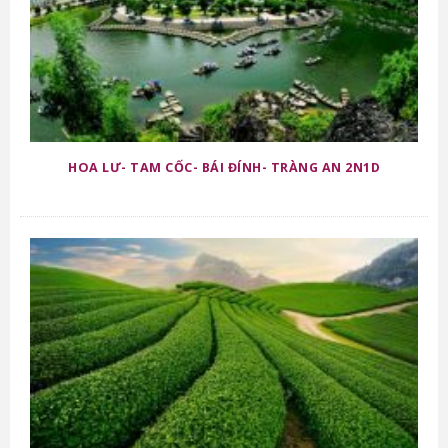
HOA LƯ- TAM CỐC- BÁI ĐÍNH- TRÀNG AN 2N1D