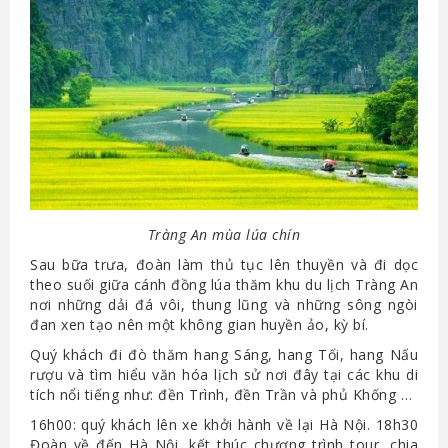
Tràng An mùa lúa chín
Sau bữa trưa, đoàn làm thủ tục lên thuyền và đi dọc
theo suối giữa cánh đồng lúa thăm khu du lịch Tràng An
nơi những dải đá vôi, thung lũng và những sông ngòi
đan xen tạo nên một không gian huyền ảo, kỳ bí.
Quý khách đi đò thăm hang Sáng, hang Tối, hang Nấu
rượu và tìm hiểu văn hóa lịch sử nơi đây tại các khu di
tích nổi tiếng như: đền Trình, đền Trần và phủ Khống …
16h00: quý khách lên xe khởi hành về lại Hà Nội. 18h30
Đoàn về đến Hà Nội, kết thúc chương trình tour, chia