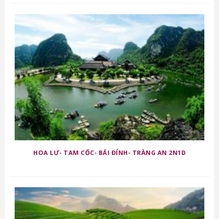
HOA LƯ- TAM CỐC- BÁI ĐÍNH- TRÀNG AN 2N1D