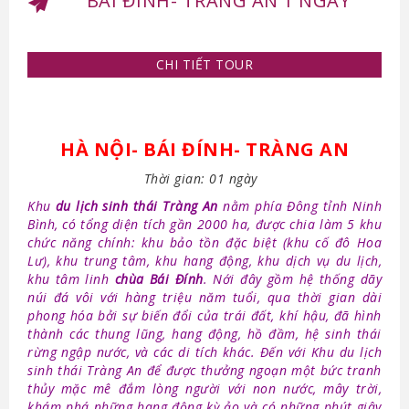
BÁI ĐÍNH- TRÀNG AN 1 NGÀY
CHI TIẾT TOUR
HÀ NỘI- BÁI ĐÍNH- TRÀNG AN
Thời gian: 01 ngày
Khu
du lịch sinh thái Tràng An
nằm phía Đông tỉnh Ninh
Bình, có tổng diện tích gần 2000 ha, được chia làm 5 khu
chức năng chính: khu bảo tồn đặc biệt (khu cố đô Hoa
Lư), khu trung tâm, khu hang động, khu dịch vụ du lịch,
khu tâm linh
chùa Bái Đính
. Nới đây gồm hệ thống dãy
núi đá vôi với hàng triệu năm tuổi, qua thời gian dài
phong hóa bởi sự biến đổi của trái đất, khí hậu, đã hình
thành các thung lũng, hang động, hồ đầm, hệ sinh thái
rừng ngập nước, và các di tích khác.
Đến với Khu du lịch
sinh thái Tràng An để được thưởng ngoạn một bức tranh
thủy mặc mê đắm lòng người với non nước, mây trời,
khám phá những hang động kỳ ảo và có những phút giây