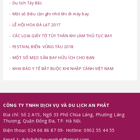
Du lịch Tây Bắc
Một số điều cần ghi nhớ khi đi máy bay
LỄ HỘI HOA ĐÀ LẠT 2017
CÁC LOẠI GIẤY TỜ TÙY THÂN KHI LÀM THỦ TỤC BAY
FESTIVAL BIỂN- VŨNG TÀU 2018
MỘT SỐ MẸO SÂN BAY HỮU ÍCH CHO BẠN
KHAI BÁO Y TẾ BẮT BUỘC KHI NHẬP CẢNH VIỆT NAM
CÔNG TY TNHH DỊCH VỤ VÀ DU LỊCH AN PHÁT
Địa chỉ: Số 2 A15, Ngõ 33 Phố Chùa Láng, Phường Láng
Thượng, Quận Đống Đa, TP. Hà Nội.
Điện thoại: 024 66 86 87 09- Hotline: 0902 55 44 55
Email 1: dulichdichvuanphat@gmail.com