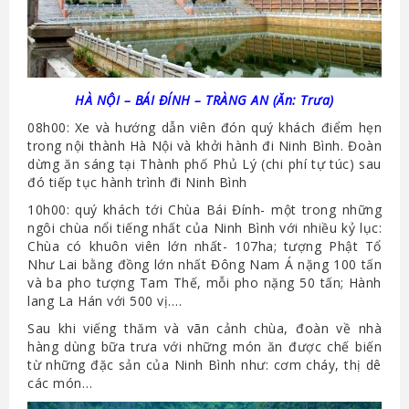
HÀ NỘI – BÁI ĐÍNH – TRÀNG AN (Ăn: Trưa)
08h00: Xe và hướng dẫn viên đón quý khách điểm hẹn
trong nội thành Hà Nội và khởi hành đi Ninh Bình. Đoàn
dừng ăn sáng tại Thành phố Phủ Lý (chi phí tự túc) sau
đó tiếp tục hành trình đi Ninh Bình
10h00: quý khách tới Chùa Bái Đính- một trong những
ngôi chùa nổi tiếng nhất của Ninh Bình với nhiều kỷ lục:
Chùa có khuôn viên lớn nhất- 107ha; tượng Phật Tổ
Như Lai bằng đồng lớn nhất Đông Nam Á nặng 100 tấn
và ba pho tượng Tam Thế, mỗi pho nặng 50 tấn; Hành
lang La Hán với 500 vị….
Sau khi viếng thăm và vãn cảnh chùa, đoàn về nhà
hàng dùng bữa trưa với những món ăn được chế biến
từ những đặc sản của Ninh Bình như: cơm cháy, thị dê
các món…